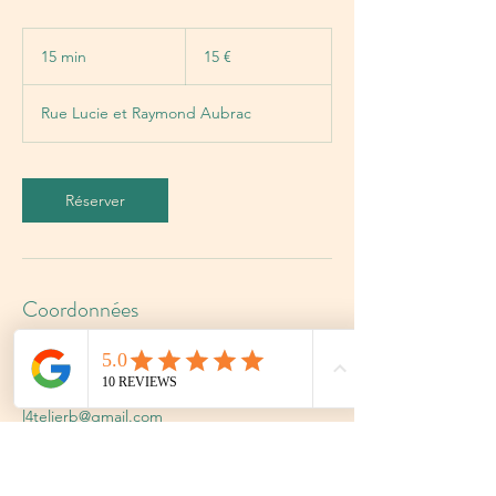
15
euros
15 min
1
15 €
5
m
Rue Lucie et Raymond Aubrac
i
n
Réserver
Coordonnées
L'atelier B, Rue Lucie et Raymond Aubrac,
Murviel-lès-Montpellier, France
0636903036
l4telierb@gmail.com