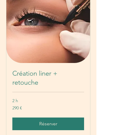
Création liner +
retouche
2 h
290
290 €
euros
Réserver