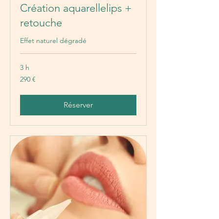
Création aquarellelips +
retouche
Effet naturel dégradé
3 h
290
290 €
euros
Réserver