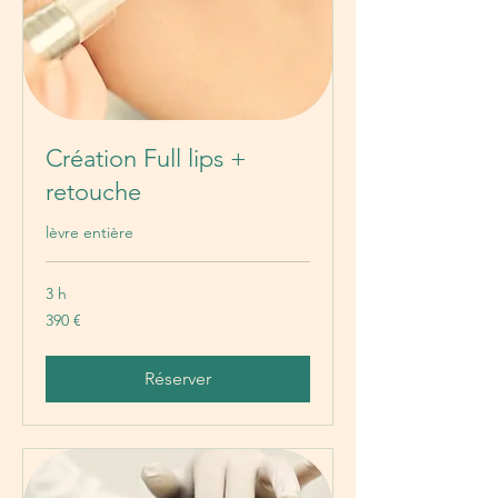
Création Full lips +
retouche
lèvre entière
3 h
390
390 €
euros
Réserver