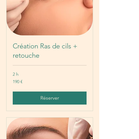
Création Ras de cils +
retouche
2 h
190
190 €
euros
Réserver