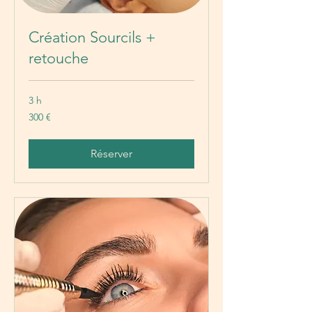
Création Sourcils +
retouche
3 h
300
300 €
euros
Réserver