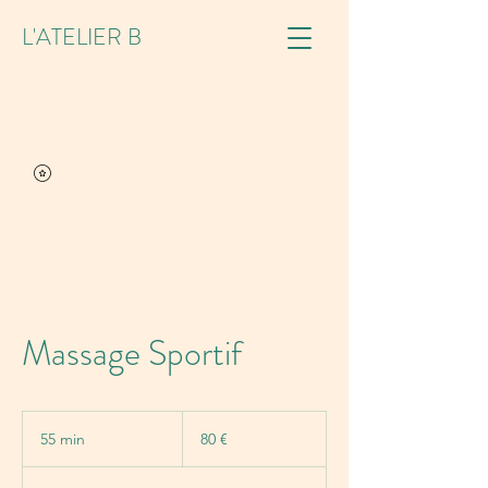
L'ATELIER B
Massage Sportif
80
euros
55 min
5
80 €
5
m