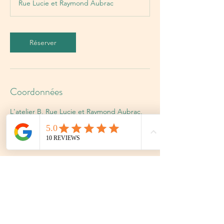
Rue Lucie et Raymond Aubrac
i
n
Réserver
Coordonnées
L'atelier B, Rue Lucie et Raymond Aubrac,
Murviel-lès-Montpellier, France
0636903036
l4telierb@gmail.com