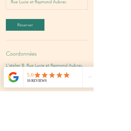
Rue Lucie et Raymond Aubrac
i
n
Réserver
Coordonnées
L'atelier B, Rue Lucie et Raymond Aubrac,
Murviel-lès-Montpellier, France
0636903036
l4telierb@gmail.com