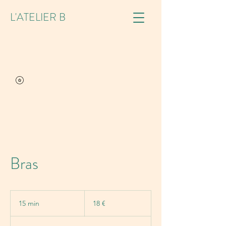
L'ATELIER B
Bras
18
euros
15 min
1
18 €
5
m