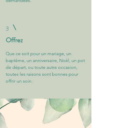
demandées.
3
Offrez
Que ce soit pour un mariage, un
baptême, un anniversaire, Noël, un pot
de départ, ou toute autre occasion,
toutes les raisons sont bonnes pour
offrir un soin.