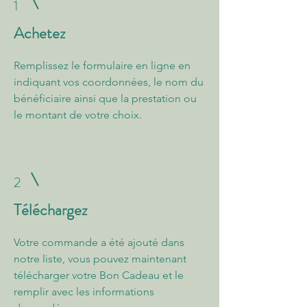
1
Achetez
Remplissez le formulaire en ligne en
indiquant vos coordonnées, le nom du
bénéficiaire ainsi que la prestation ou
le montant de votre choix.
2
Téléchargez
Votre commande a été ajouté dans
notre liste, vous pouvez maintenant
télécharger votre Bon Cadeau et le
remplir avec les informations