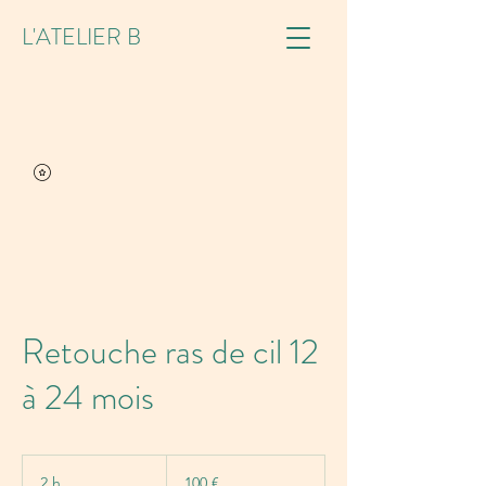
L'ATELIER B
Retouche ras de cil 12
à 24 mois
100
euros
2 h
2
100 €