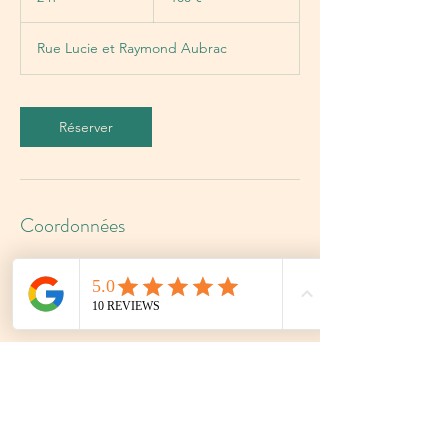
h
Rue Lucie et Raymond Aubrac
Réserver
Coordonnées
L'atelier B, Rue Lucie et Raymond Aubrac,
Murviel-lès-Montpellier, France
0636903036
l4telierb@gmail.com