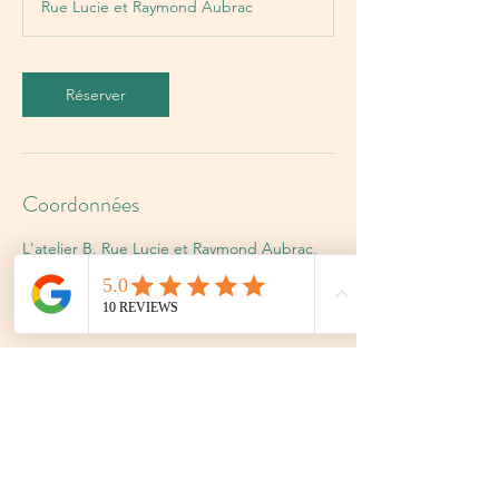
Rue Lucie et Raymond Aubrac
i
n
Réserver
Coordonnées
L'atelier B, Rue Lucie et Raymond Aubrac,
Murviel-lès-Montpellier, France
0636903036
l4telierb@gmail.com