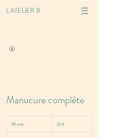
L'ATELIER B
Manucure complète
25
euros
30 min
3
25 €
0
m