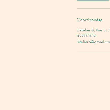
Coordonnées
L'atelier B, Rue Lu
0636903036
l4telierb@gmail.c