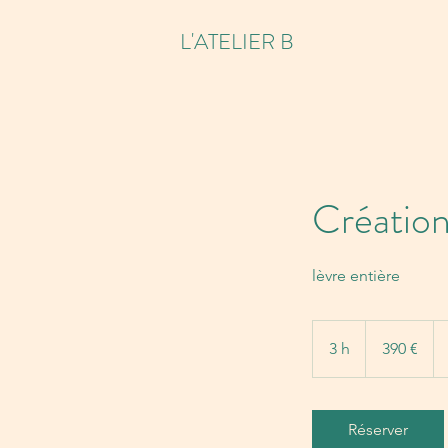
L'ATELIER B
Création
lèvre entière
390
euros
3 h
3
390 €
h
Réserver